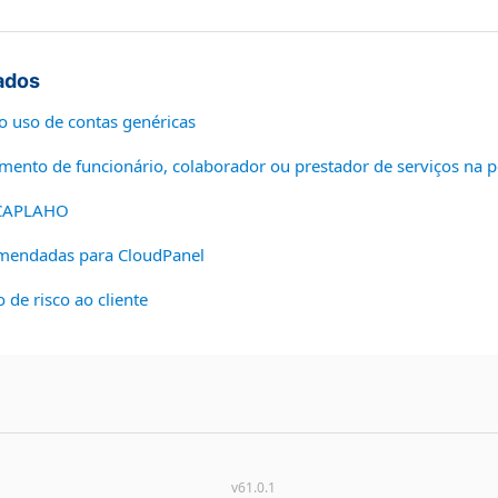
ados
o uso de contas genéricas
mento de funcionário, colaborador ou prestador de serviços na p
ICAPLAHO
omendadas para CloudPanel
o de risco ao cliente
v61.0.1