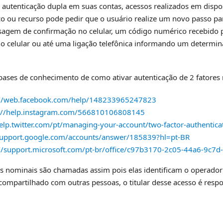
 autenticação dupla em suas contas, acessos realizados em dispo
ço ou recurso pode pedir que o usuário realize um novo passo par
agem de confirmação no celular, um código numérico recebido
 no celular ou até uma ligação telefônica informando um determi
bases de conhecimento de como ativar autenticação de 2 fatores
://web.facebook.com/help/148233965247823
s://help.instagram.com/566810106808145
help.twitter.com/pt/managing-your-account/two-factor-authentica
/support.google.com/accounts/answer/185839?hl=pt-BR
://support.microsoft.com/pt-br/office/c97b3170-2c05-44a6-9c7
 nominais são chamadas assim pois elas identificam o operador q
compartilhado com outras pessoas, o titular desse acesso é respo