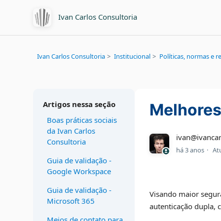
Ivan Carlos Consultoria
Ivan Carlos Consultoria
Institucional
Políticas, normas e
Artigos nessa seção
Melhores
Boas práticas sociais
da Ivan Carlos
ivan@ivancar
Consultoria
há 3 anos
At
Guia de validação -
Google Workspace
Guia de validação -
Visando maior segura
Microsoft 365
autenticação dupla, 
Meios de contato para