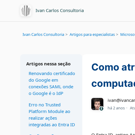
Ivan Carlos Consultoria
Ivan Carlos Consultoria
Artigos para especialistas
Microsof
Artigos nessa seção
Como atr
Renovando certificado
do Google em
computad
conexões SAML onde
o Google é o IdP
ivan@ivancar
Erro no Trusted
há 2 anos
At
Platform Module ao
realizar ações
integradas ao Entra ID
O Entra ID, antigo A