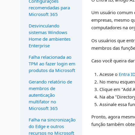
Configurações
recomendadas para
Um usuário comum co
Microsoft 365
empresas, mesmo que 
Desvinculando
computadores na orga
sistemas Windows
Home de ambientes
Os usuários que ent
Enterprise
membros das funções 
Falha relacionada ao
Caso você queira dar
TPM ao fazer login em
produtos da Microsoft
Acesse o
Entra I
No menu esquerdo
Gerando relatório de
membros de
Clique em "Add 
autenticação
Na aba "Directory
multifator no
Assinale essa fu
Microsoft 365
Pronto, agora mesmo 
Falha na sincronização
função também obter
do Edge e outros
recursos no Microsoft