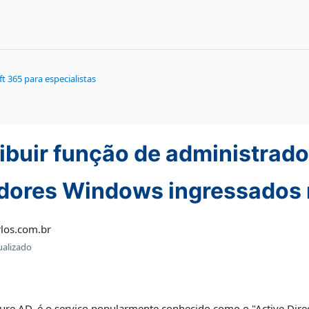
t 365 para especialistas
ibuir função de administrado
ores Windows ingressados n
los.com.br
ualizado
zure AD, é o serviço popularmente conhecido como o "Active Dire