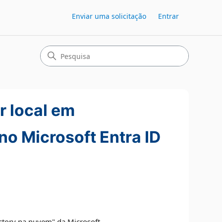
Enviar uma solicitação
Entrar
r local em
o Microsoft Entra ID
ctory na nuvem" da Microsoft.