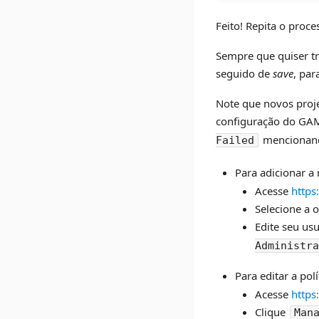
Feito! Repita o proc
Sempre que quiser tr
seguido de
save
, pa
Note que novos proje
configuração do GAM
mencionand
Failed
Para adicionar a
Acesse
https
Selecione a 
Edite seu us
Administra
Para editar a pol
Acesse
https
Clique
Man