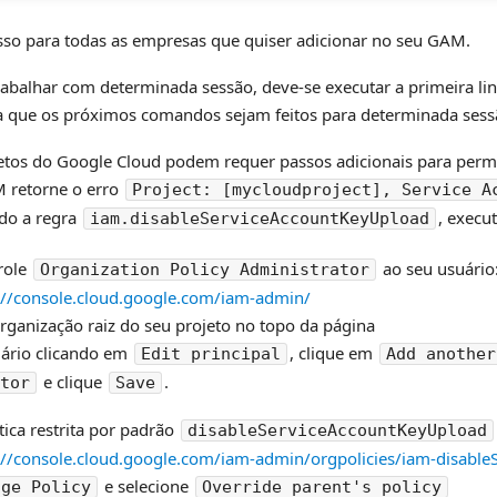
esso para todas as empresas que quiser adicionar no seu GAM.
abalhar com determinada sessão, deve-se executar a primeira li
ra que os próximos comandos sejam feitos para determinada sess
tos do Google Cloud podem requer passos adicionais para permit
 retorne o erro
Project: [mycloudproject], Service A
o a regra
, execu
iam.disableServiceAccountKeyUpload
 role
ao seu usuário
Organization Policy Administrator
://console.cloud.google.com/iam-admin/
organização raiz do seu projeto no topo da página
uário clicando em
, clique em
Edit principal
Add another
e clique
.
tor
Save
ítica restrita por padrão
disableServiceAccountKeyUpload
://console.cloud.google.com/iam-admin/orgpolicies/iam-disabl
e selecione
age Policy
Override parent's policy