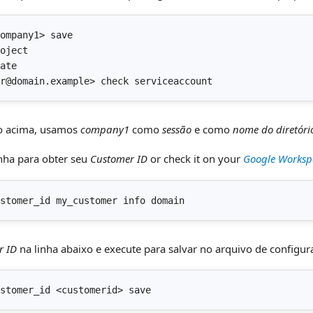
ompany1> save

oject

ate

r@domain.example> check serviceaccount
o acima, usamos
company1
como
sessão
e como
nome do diretóri
inha para obter seu
Customer ID
or check it on your
Google Worksp
stomer_id my_customer info domain
r ID
na linha abaixo e execute para salvar no arquivo de configur
stomer_id <customerid> save 