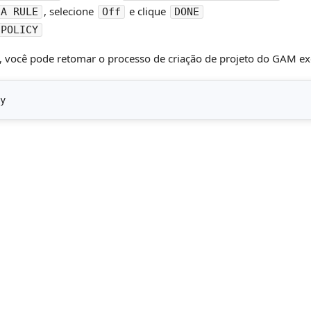
, selecione
e clique
 A RULE
Off
DONE
 POLICY
, você pode retomar o processo de criação de projeto do GAM e
y