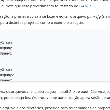
ele. Note que esse procedimento foi testado no
GAM 7
.
uração, a primeira coisa a se fazer é editar o arquivo
gam.cfg
(na i
para distintos projetos, como o exemplo a seguir:
y1.com

ompany1

mpany1

y2.com

ompany2

mpany2
via os arquivos client_secrets.json, oauth2.txt e oauth2service.j
, pode apagá-los. Os arquivos se autenticação agora serão gera
 arquivo e dos diretórios, prossiga com os comandos de prepara