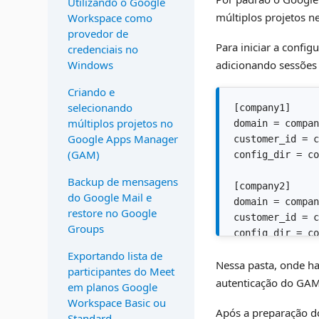
Utilizando o Google
múltiplos projetos n
Workspace como
provedor de
Para iniciar a config
credenciais no
Windows
adicionando sessões 
Criando e
selecionando
[company1]

múltiplos projetos no
domain = compan
Google Apps Manager
customer_id = c
(GAM)
config_dir = co
Backup de mensagens
[company2]

do Google Mail e
domain = compan
restore no Google
customer_id = c
Groups
config_dir = co
Exportando lista de
Nessa pasta, onde ha
participantes do Meet
autenticação do GAM)
em planos Google
Workspace Basic ou
Após a preparação do
Standard