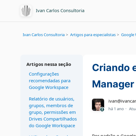
Ivan Carlos Consultoria
Ivan Carlos Consultoria
Artigos para especialistas
Google 
Artigos nessa seção
Criando 
Configurações
recomendadas para
Manager
Google Workspace
Relatório de usuários,
ivan@ivancar
grupos, membros de
há 1 ano
Atu
grupo, permissões em
Drives Compartilhados
do Google Workspace
Por padrão o Google