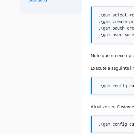
.\gam select <c
.\gam create pr
.\gam oauth cre
.\gam user <use
Note que no exempl
Execute a seguinte l
.\gam config cu
Atualize seu
Custome
.\gam config cu