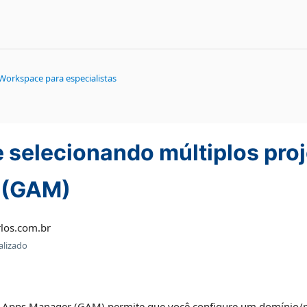
Workspace para especialistas
e selecionando múltiplos pro
 (GAM)
los.com.br
alizado
 Apps Manager (GAM) permite que você configure um domínio/pr