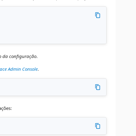
o da configuração
.
ace Admin Console
.
ações: