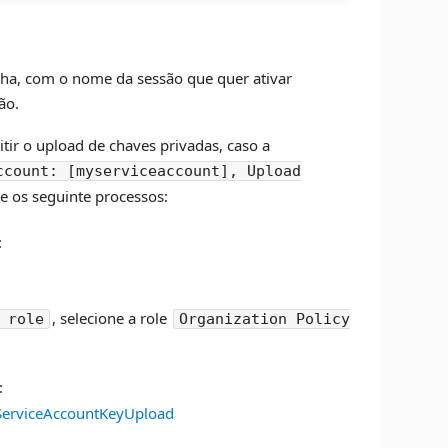
nha, com o nome da sessão que quer ativar
ão.
ir o upload de chaves privadas, caso a
ccount: [myserviceaccount], Upload
te os seguinte processos:
:
, selecione a role
 role
Organization Policy
:
eServiceAccountKeyUpload