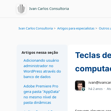
Ivan Carlos Consultoria
Ivan Carlos Consultoria
Artigos para especialistas
Outros a
Artigos nessa seção
Teclas de
Adicionando usuário
administrador no
computa
WordPress através do
banco de dados
ivan@ivancar
Adobe Premiere Pro
há 2 anos
At
gera pasta "AppData"
no mesmo nível de
pasta dinâmicas
Seguem algumas combi