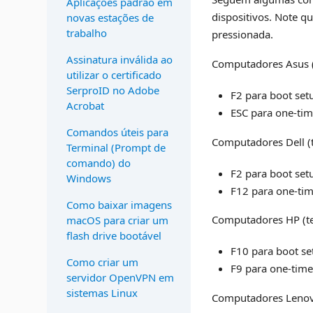
Aplicações padrão em
dispositivos. Note q
novas estações de
trabalho
pressionada.
Assinatura inválida ao
Computadores Asus (
utilizar o certificado
SerproID no Adobe
F2 para boot set
Acrobat
ESC para one-ti
Comandos úteis para
Computadores Dell (t
Terminal (Prompt de
comando) do
F2 para boot set
Windows
F12 para one-ti
Como baixar imagens
Computadores HP (te
macOS para criar um
flash drive bootável
F10 para boot se
Como criar um
F9 para one-tim
servidor OpenVPN em
sistemas Linux
Computadores Lenovo