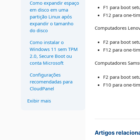
Como expandir espaço
F1 para boot set
em disco em uma
F12 para one-ti
partição Linux após
expandir o tamanho
Computadores Lenovo
do disco
F2 para boot set
Como instalar o
Windows 11 sem TPM
F12 para one-ti
2.0, Secure Boot ou
Computadores Samsun
conta Microsoft
Configurações
F2 para boot set
recomendadas para
F10 para one-ti
CloudPanel
Exibir mais
Artigos relacion