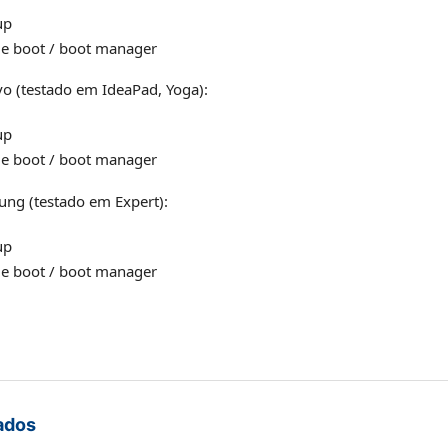
up
me boot / boot manager
 (testado em IdeaPad, Yoga):
up
me boot / boot manager
g (testado em Expert):
up
me boot / boot manager
ados