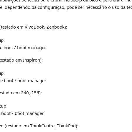
ue, dependendo da configuração, pode ser necessário o uso da te
testado em VivoBook, Zenbook):
up
me boot / boot manager
estado em Inspiron):
up
me boot / boot manager
stado em 240, 256):
tup
e boot / boot manager
 (testado em ThinkCentre, ThinkPad):