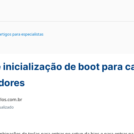
rtigos para especialistas
 inicialização de boot para c
dores
los.com.br
ualizado
nações de teclas para entrar no setup da bios e para entrar n