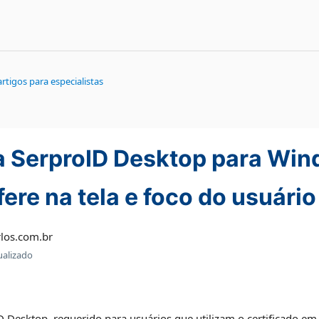
rtigos para especialistas
 SerproID Desktop para Wind
fere na tela e foco do usuár
los.com.br
ualizado
Desktop, requerido para usuários que utilizam o certificado e