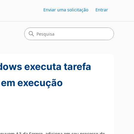
Enviar uma solicitação
Entrar
ows executa tarefa
io em execução
m nuvem A3 da Serpro, adiciona em seu processo de