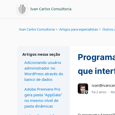
Ivan Carlos Consultoria
Ivan Carlos Consultoria
Artigos para especialistas
Outros a
Artigos nessa seção
Programa
Adicionando usuário
administrador no
que inter
WordPress através do
banco de dados
ivan@ivancar
Adobe Premiere Pro
há 2 anos
At
gera pasta "AppData"
no mesmo nível de
pasta dinâmicas
O programa SerproID 