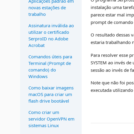
Aplicações padrão em
instalação uma tare
novas estações de
trabalho
parece estar mal imp
prompt de comando p
Assinatura inválida ao
utilizar o certificado
O resultado dessas va
SerproID no Adobe
estaria trabalhando
Acrobat
Para resolver esse p
Comandos úteis para
SYSTEM ao invés de u
Terminal (Prompt de
comando) do
sessão ao invés de f
Windows
Note que não foi poss
Como baixar imagens
executada utilizando
macOS para criar um
flash drive bootável
Como criar um
servidor OpenVPN em
sistemas Linux