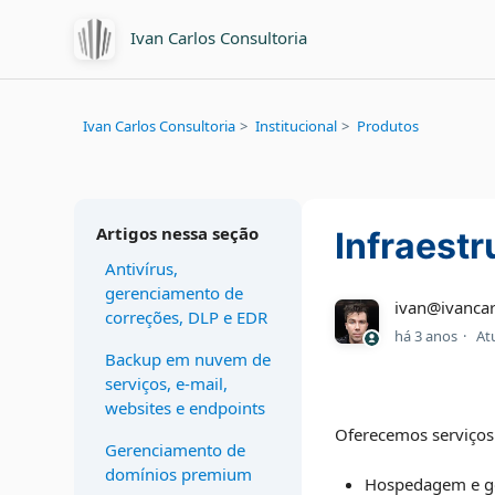
Ivan Carlos Consultoria
Ivan Carlos Consultoria
Institucional
Produtos
Artigos nessa seção
Infraestr
Antivírus,
gerenciamento de
ivan@ivancar
correções, DLP e EDR
há 3 anos
At
Backup em nuvem de
serviços, e-mail,
websites e endpoints
Oferecemos serviços 
Gerenciamento de
domínios premium
Hospedagem e g