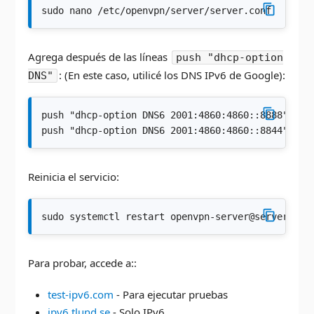
sudo nano /etc/openvpn/server/server.conf
Agrega después de las líneas
push "dhcp-option
: (En este caso, utilicé los DNS IPv6 de Google):
DNS"
push "dhcp-option DNS6 2001:4860:4860::8888"

push "dhcp-option DNS6 2001:4860:4860::8844"
Reinicia el servicio:
sudo systemctl restart openvpn-server@server.ser
Para probar, accede a::
test-ipv6.com
- Para ejecutar pruebas
ipv6.tlund.se
- Solo IPv6